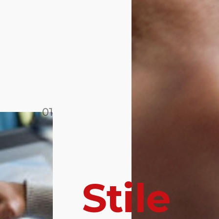
01
S
t
i
l
e